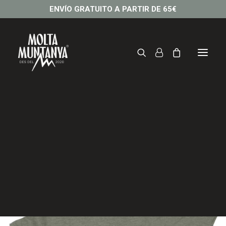
ENVÍO GRATUITO A PARTIR DE 65€
Camiseta MASSANELLA
32,95
€