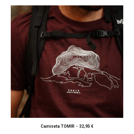
Este
producto
Camiseta TOMIR
32,95
€
SELECCIONAR OPCIONES
tiene