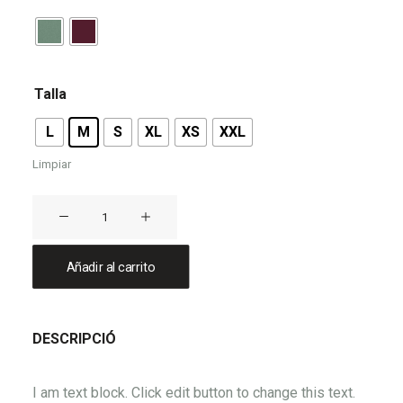
Talla
L
M
S
XL
XS
XXL
Limpiar
Camiseta
MASSANELLA
cantidad
Añadir al carrito
DESCRIPCIÓ
I am text block. Click edit button to change this text.