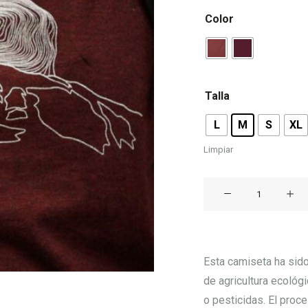
Color
Talla
L
M
S
XL
Limpiar
Camiseta
TOMIR
cantidad
Esta camiseta ha sido
de agricultura ecológi
o pesticidas. El proc