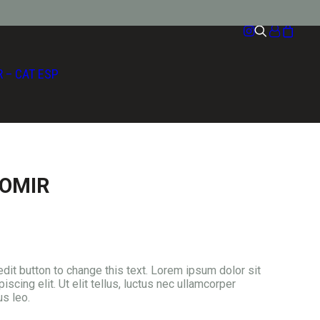
R
–
CAT
ESP
TOMIR
 edit button to change this text. Lorem ipsum dolor sit
scing elit. Ut elit tellus, luctus nec ullamcorper
us leo.