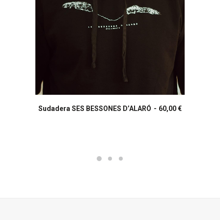
Este
producto
Sudadera SES BESSONES D’ALARÓ
60,00
€
SELECCIONAR OPCIONES
tiene
múltiples
variantes.
Las
opciones
se
pueden
elegir
en
la
página