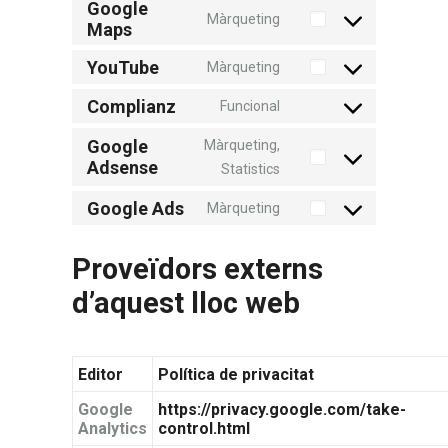
to
Google
uncode
Màrqueting
Maps
service
Consent
google-
to
YouTube
Màrqueting
Consent
fonts
service
Complianz
to
Funcional
google-
Consent
service
maps
to
Google
Màrqueting,
youtube
Adsense
Consent
Statistics
service
to
complianz
Google Ads
Màrqueting
Consent
service
to
google-
Proveïdors externs
service
adsense
d’aquest lloc web
google-
ads
Editor
Política de privacitat
Google
https://privacy.google.com/take-
Analytics
control.html