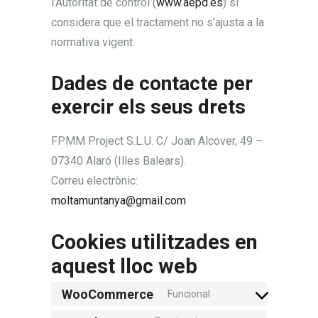
l’Autoritat de control (
www.aepd.es
) si
considera que el tractament no s’ajusta a la
normativa vigent.
Dades de contacte per
exercir els seus drets
FPMM Project S.L.U. C/ Joan Alcover, 49 –
07340 Alaró (Illes Balears).
Correu electrònic:
moltamuntanya@gmail.com
Cookies utilitzades en
aquest lloc web
WooCommerce
Funcional
Consent