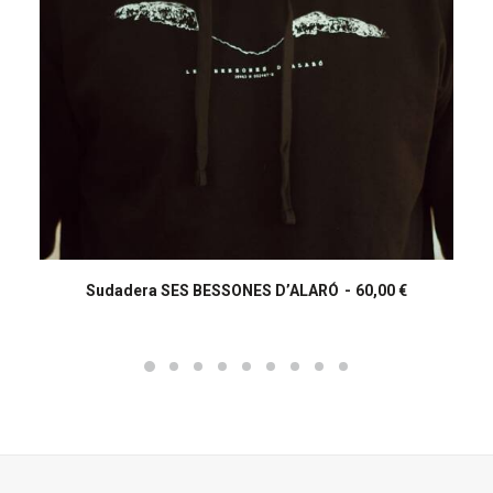
Aquest
producte
Sudadera SES BESSONES D’ALARÓ
60,00
€
SELECCIONA OPCIONS
té
diverses
variants.
Les
opcions
es
poden
triar
a