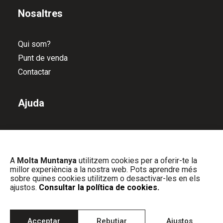
Nosaltres
Qui som?
Punt de venda
Contactar
Ajuda
Política de devolucions
Política de privacitat
A
Molta Muntanya
utilitzem cookies per a oferir-te la
Política de cookies
millor experiència a la nostra web. Pots aprendre més
Avís Legal
sobre quines cookies utilitzem o desactivar-les en els
ajustos.
Consultar la política de cookies.
© MOLTA MUNTANYA | Web dissenyat per
PIXELS
Acceptar
Rebutjar
Ajustos
INFORMATICA
&
CONTESTÍ STUDIO
| Tots els drets