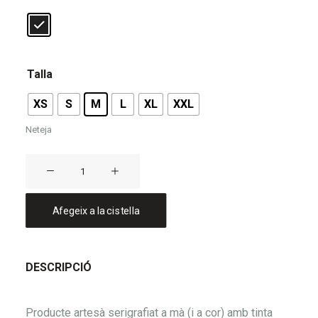
Talla
XS
S
M
L
XL
XXL
Neteja
quantitat
de
Camiseta
Afegeix a la cistella
CAVALL
BERNAT
DESCRIPCIÓ
Producte artesà serigrafiat a mà (i a cor) amb tinta