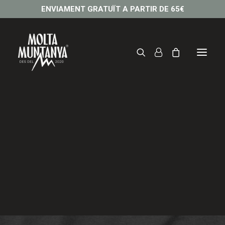
ENVIAMENT GRATUÏT A PARTIR DE 65€
Camiseta CAVALL BERNAT
32,95
€