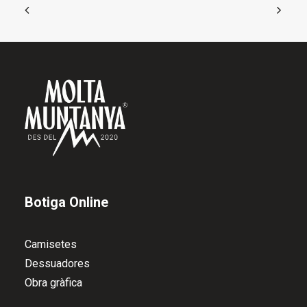
la
pàgina
del
producte
Botiga Online
Camisetes
Dessuadores
Obra gràfica