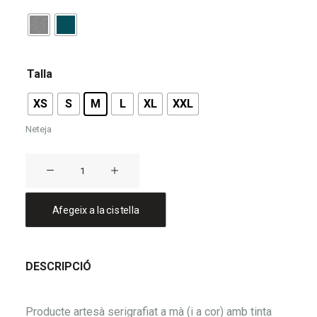
Talla
XS
S
M
L
XL
XXL
Neteja
quantitat
de
Camiseta
Afegeix a la cistella
SA
FORADADA
DESCRIPCIÓ
Producte artesà serigrafiat a mà (i a cor) amb tinta