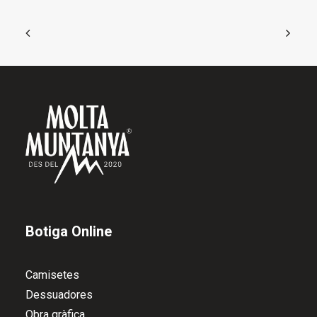
triar
a
la
pàgina
del
producte
Botiga Online
Camisetes
Dessuadores
Obra gràfica