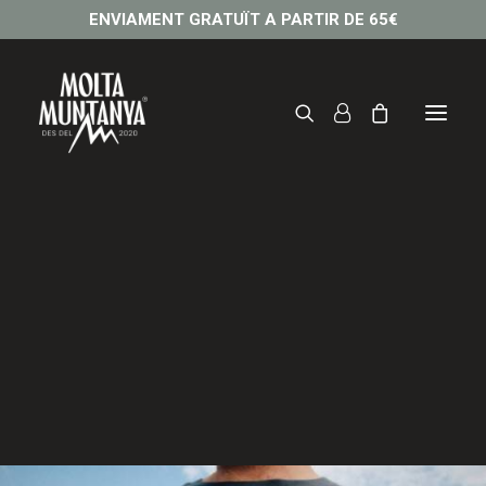
ENVIAMENT GRATUÏT A PARTIR DE 65€
Camiseta SA FORADADA
32,95
€