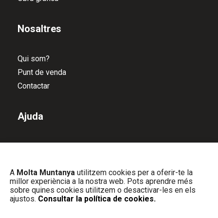
Nosaltres
Qui som?
Punt de venda
Contactar
Ajuda
Política de devolucions
Política de privacitat
A
Molta Muntanya
utilitzem cookies per a oferir-te la
Política de cookies
millor experiència a la nostra web. Pots aprendre més
Avís Legal
sobre quines cookies utilitzem o desactivar-les en els
ajustos.
Consultar la política de cookies.