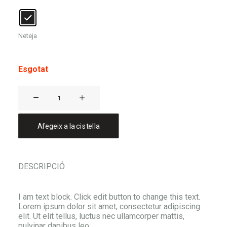
Neteja
Esgotat
quantitat
de
Gorra
Afegeix a la cistella
MOLTA
MUNTANYA
DESCRIPCIÓ
I am text block. Click edit button to change this text.
Lorem ipsum dolor sit amet, consectetur adipiscing
elit. Ut elit tellus, luctus nec ullamcorper mattis,
pulvinar dapibus leo.