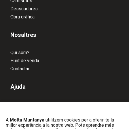
Camisetes
Dessuadores
Obra gràfica
Nosaltres
Qui som?
Punt de venda
Contactar
Ajuda
Política de devolucions
Política de privacitat
A
Molta Muntanya
utilitzem cookies per a oferir-te la
Política de cookies
millor experiència a la nostra web. Pots aprendre més
Avís Legal