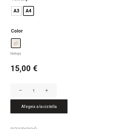
A3
A4
Color
Neteja
15,00
€
quantitat
de
Làmina
Afegeix a la cistella
MOLTA
MUNTANYA