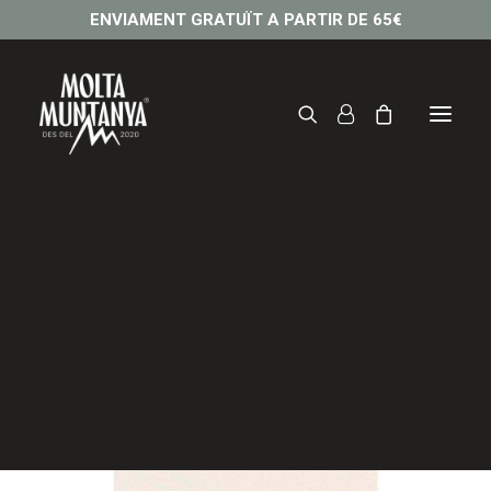
ENVIAMENT GRATUÏT A PARTIR DE 65€
Làmina MOLTA MUNTANYA
15,00
€
–
20,00
€
Interval
de
preus:
15,00 €
a