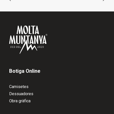
la
pàgina
del
producte
Botiga Online
Camisetes
Dessuadores
Obra gràfica