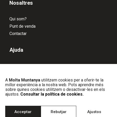
Nosaltres
Qui som?
Punt de venda
Contactar
Ajuda
Política de devolucions
Política de privacitat
A
Molta Muntanya
utilitzem cookies per a oferir-te la
Política de cookies
millor experiència a la nostra web. Pots aprendre més
Avís Legal
sobre quines cookies utilitzem o desactivar-les en els
ajustos.
Consultar la política de cookies.
© MOLTA MUNTANYA | Web dissenyat per
PIXELS
Acceptar
Rebutjar
Ajustos
INFORMATICA
&
CONTESTÍ STUDIO
| Tots els drets