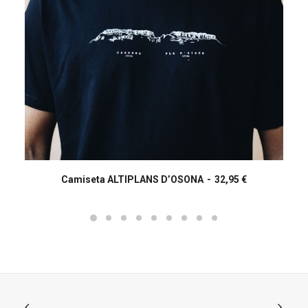
Aquest
producte
Camiseta ALTIPLANS D’OSONA
32,95
€
SELECCIONA OPCIONS
té
diverses
variants.
Les
opcions
es
poden
triar
a