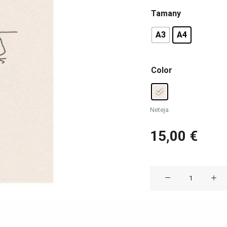
Tamany
A3
A4
Color
Neteja
15,00
€
quantitat
de
Làmina
ES