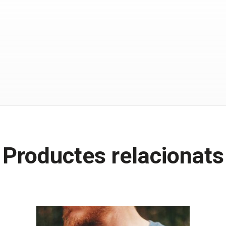
PONTÀS
Productes relacionats