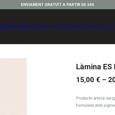
ENVIAMENT GRATUÏT A PARTIR DE 65€
BOTIGA ONLINE
QUI SOM?
PUNTS DE VENDA
CONTACTAR
–
CA
Làmina ES
15,00
€
–
2
Producte artesà serigr
formulada amb pigmen