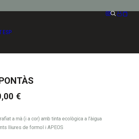
T
ESP
 PONTÀS
Interval
0,00
€
de
preus:
afiat a mà (i a cor) amb tinta ecològica a l’àigua
15,00 €
ts lliures de formol i APEOS
a