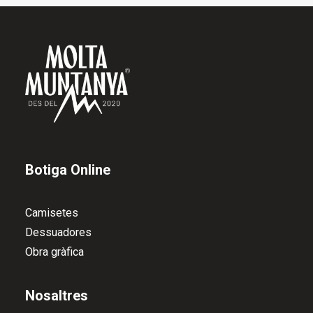
:
producte
1
5
,
0
0
€
a
2
0
,
0
0
Botiga Online
€
Camisetes
Dessuadores
Obra gràfica
Nosaltres