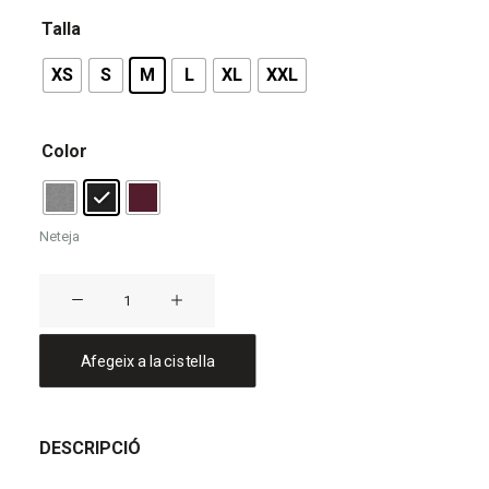
Talla
XS
S
M
L
XL
XXL
Color
Neteja
quantitat
de
Dessuadora
Afegeix a la cistella
CEL
DE
TRAMUNTANA
DESCRIPCIÓ